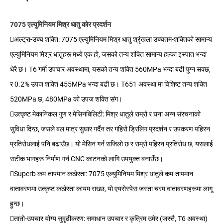
7075 एल्युमिनियम मिश्र धातु कोर प्रदर्शन
अल्ट्रा-उच्च शक्ति: 7075 एल्युमिनियम मिश्र धातु श्रृंखला उच्चतम-शक्तिको सामान्य
एल्युमिनियम मिश्र धातुहरू मध्ये एक हो, जसको तन्य शक्ति सामान्य हल्का इस्पात भन्दा
धेरै छ। T6 गर्मी उपचार अवस्थामा, यसको तन्य शक्ति 560MPa भन्दा बढी पुग्न सक्छ,
र 0.2% उपज शक्ति 455MPa भन्दा बढी छ। T651 अवस्था मा विशिष्ट तन्य शक्ति
520MPa छ, 480MPa को उपज शक्ति संग।
उत्कृष्ट मेकानिकल गुण र मेसिनबिलिटी: मिश्र धातुले राम्रो र घना अन्न संरचनाको
सुविधा दिन्छ, जसले बल मात्र सुधार गर्दैन तर गहिरो ड्रिलिंग प्रदर्शन र उपकरण पहिरन
प्रतिरोधलाई पनि बढाउँछ। यो मेसिन गर्न सजिलो छ र राम्रो पहिरन प्रतिरोध छ, यसलाई
सटीक भागहरू निर्माण गर्न CNC काटनको लागि उपयुक्त बनाउँछ।
Superb कम-तापमान कठोरता: 7075 एल्युमिनियम मिश्र धातुले कम-तापमान
वातावरणमा उत्कृष्ट कठोरता कायम राख्छ, यो एयरोस्पेस जस्ता चरम वातावरणहरूमा लागू
हुन्छ।
तातो-उपचार योग्य सुदृढीकरण: समाधान उपचार र कृत्रिम उमेर (जस्तै, T6 अवस्था)