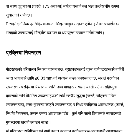
वा चरण वृद्धावस्था (जस्तै, T73 अवस्था) मार्फत यसको बल अझ उल्लेखनीय रूपमा
सुधार गर्न सकिन्छ।
 राम्रो एनोडिक प्रतिक्रिया क्षमता: मिश्र धातुमा उत्कृष्ट एनोडाइजेशन प्रदर्शन छ,
सतहको उपचारलाई सौन्दर्यता बढाउन वा थप सुरक्षा प्रदान गर्नको लागि।
प्रक्रिया नियन्त्रण
मोटरहरूको परिचालन स्थिरता कायम राख्न, ग्राहकहरूलाई द्रुत कनेक्टरहरूको बाहिरी
व्यास आयामको लागि ≤0.03mm को अत्यन्त कडा आवश्यकता छ, जसले प्रशोधन
उपकरण र प्रक्रिया स्थिरतामा अति-उच्च मागहरू राख्छ। यस्तो सटीक सहिष्णुता
दायराको लागि मेसिनिंग उपकरणहरूको शीर्ष-स्तरीय शुद्धता (जस्तै, सीएनसी मेसिन
उपकरणहरू), उच्च-गुणस्तर काट्ने उपकरणहरू, र स्थिर प्रक्रिया अवस्थाहरू (जस्तै,
स्थिति फिक्स्चर, कम्पन दमन) आवश्यक पर्दछ। कुनै पनि सानो विचलनले उत्पादनको
गुणस्तरमा खराबी ल्याउन सक्छ।
यो परिशुद्धता सुनिश्चित गर्न हामी उन्नत उत्पादन प्रक्रियाहरू अपनाउछौं: आवश्यकता