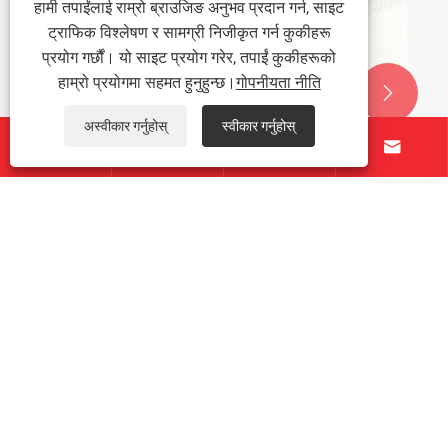
हामी तपाईंलाई राम्रो ब्राउजिङ अनुभव प्रदान गर्न, साइट
ट्राफिक विश्लेषण र सामग्री निजीकृत गर्न कुकीहरू
प्रयोग गर्छौं। यो साइट प्रयोग गरेर, तपाईं कुकीहरूको
हाम्रो प्रयोगमा सहमत हुनुहुन्छ।
गोपनीयता नीति


अस्वीकार गर्नुहोस्
स्वीकार गर्नुहोस्




रोटर एसेम्बलीको लागि वजन पिन कसरी सन्तुलन गर्न
सक्छ रोटर प्रदर्शन र औद्योगिक विश्वसनीयता सुधार
थप हेर्नुहोस् >>
हाम्रो बारेमा