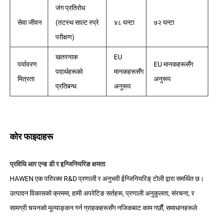
जंग प्रतिरोध
सेवा जीवन
(तटस्थ साल्ट स्प्रे
४८ घन्टा
७२ घन्टा
परीक्षण)
खतरनाक
EU
पर्यावरण
EU मानकहरूसँग
पदार्थहरूको
मानकहरूसँग
मित्रता
अनुरूप
प्रतिबन्ध
अनुरूप
कोर फाइदाहरू
प्रविधि आर एन्ड डी र इन्जिनियरिङ क्षमता
HAWEN एक परिपक्व R&D प्रणाली र अनुभवी ईन्जिनियरिङ् टोली द्वारा समर्थित छ।
उत्पादन विकासको क्रममा, हामी अपरेटिङ सर्तहरू, प्रणाली अनुकूलता, संरचना, र
सामग्री चयनको मूल्याङ्कन गर्न ग्राहकहरूसँग नजिकबाट काम गर्छौं, समाधानहरूले