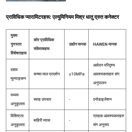
प्राविधिक प्यारामिटरहरू: एल्युमिनियम मिश्र धातु द्रुत कनेक्टर
मुख्य
कोर प्राविधिक
गुणस्तर
उद्योग मानक
HAWEN मानक
संकेतकहरू
विशेषताहरू
आवेदन परिदृश्य
दबाव
कच्चा माल प्रदर्शन
≤10MPa
आवश्यकताहरु संग
मूल्याङ्कन
अनुपालन
मध्यम
सतह उपचार
-
एनोडाइजेशन
अनुकूलता
विशिष्टता
ग्राहक आवश्यकताहरु
बाहिरी व्यास
-
अनुकूलता
संग अनुरूप