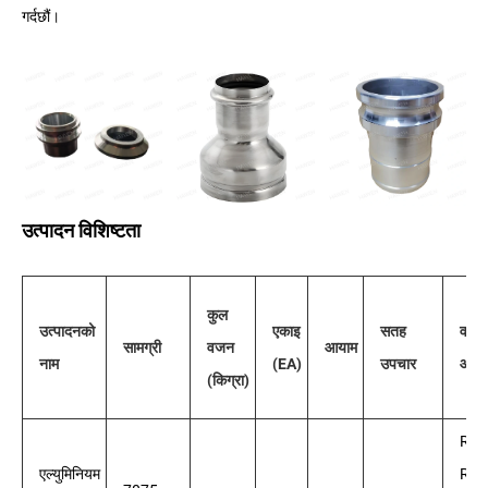
गर्दछौं।
उत्पादन विशिष्टता
कुल
उत्पादनको
एकाइ
सतह
वाता
सामग्री
वजन
आयाम
नाम
(EA)
उपचार
आवश्
(किग्रा)
ROH
एल्युमिनियम
REA