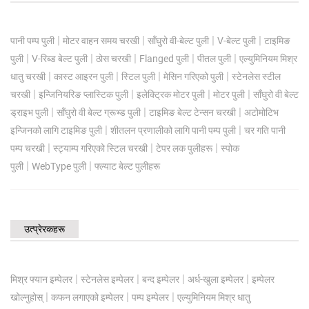
|
|
|
|
पानी पम्प पुली
मोटर वाहन समय चरखी
साँघुरो वी-बेल्ट पुली
V-बेल्ट पुली
टाइमिङ
|
|
|
|
|
पुली
V-रिब्ड बेल्ट पुली
ठोस चरखी
Flanged पुली
पीतल पुली
एल्युमिनियम मिश्र
|
|
|
|
धातु चरखी
कास्ट आइरन पुली
स्टिल पुली
मेसिन गरिएको पुली
स्टेनलेस स्टील
|
|
|
|
चरखी
इन्जिनियरिङ प्लास्टिक पुली
इलेक्ट्रिक मोटर पुली
मोटर पुली
साँघुरो वी बेल्ट
|
|
|
ड्राइभ पुली
साँघुरो वी बेल्ट ग्रूभ्ड पुली
टाइमिङ बेल्ट टेन्सन चरखी
अटोमोटिभ
|
|
इन्जिनको लागि टाइमिङ पुली
शीतलन प्रणालीको लागि पानी पम्प पुली
चर गति पानी
|
|
|
पम्प चरखी
स्ट्याम्प गरिएको स्टिल चरखी
टेपर लक पुलीहरू
स्पोक
|
|
पुली
WebType पुली
फ्ल्याट बेल्ट पुलीहरू
उत्प्रेरकहरू
|
|
|
|
मिश्र फ्यान इम्पेलर
स्टेनलेस इम्पेलर
बन्द इम्पेलर
अर्ध-खुला इम्पेलर
इम्पेलर
|
|
|
खोल्नुहोस्
कफन लगाएको इम्पेलर
पम्प इम्पेलर
एल्युमिनियम मिश्र धातु