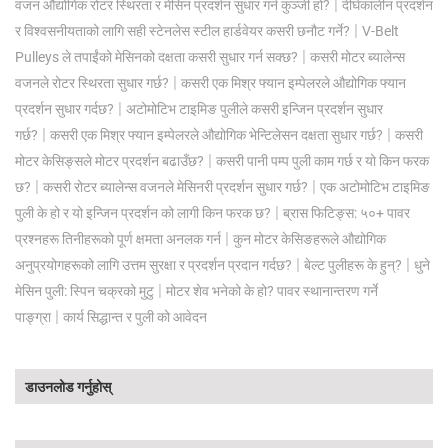
|
वजन औद्योगिक रोटर स्थिरता र मेसिन प्रदर्शन सुधार गर्न कुञ्जी हो?
दीर्घकालीन प्रदर्शन
|
र विश्वसनीयताको लागि सही स्टेनलेस स्टील हार्डवेयर कसरी छनौट गर्ने?
V-Belt
|
Pulleys ले तपाईंको मेसिनको दक्षता कसरी सुधार गर्न सक्छ?
कसरी मोटर ब्यालेन्स
|
वजनले रोटर स्थिरता सुधार गर्छ?
कसरी एक मिश्र फ्यान इम्पेलरले औद्योगिक फ्यान
|
प्रदर्शन सुधार गर्दछ?
अटोमोटिभ टाइमिङ पुलीले कसरी इन्जिन प्रदर्शन सुधार
|
|
गर्छ?
कसरी एक मिश्र फ्यान इम्पेलरले औद्योगिक भेन्टिलेसन दक्षता सुधार गर्छ?
कसरी
|
मोटर केसिङ्सले मोटर प्रदर्शन बढाउँछ?
कसरी पानी पम्प पुली काम गर्छ र यो किन फरक
|
|
छ?
कसरी रोटर ब्यालेन्स वजनले मेसिनरी प्रदर्शन सुधार गर्छ?
एक अटोमोटिभ टाइमिङ
|
पुली के हो र यो इन्जिन प्रदर्शन को लागी किन फरक छ?
ब्रास फिटिङ्स: ५०+ पावर
|
प्रश्नहरू तिनीहरूको पूर्ण क्षमता अनलक गर्न
कुन मोटर केसिङहरूले औद्योगिक
|
|
अनुप्रयोगहरूको लागि उत्तम सुरक्षा र प्रदर्शन प्रदान गर्दछ?
बेल्ट पुलीहरू के हुन्?
धुने
|
मेसिन पुली: स्पिन चक्रको मुटु
मोटर शेव भनेको के हो? पावर स्थानान्तरण गर्ने
|
पाङ्ग्रा
कार्य सिद्धान्त र पुली को आवेदन
डाउनलोड गर्नुहोस्