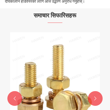
दीर्घकालीन हार्डवेयरको लागि आज उद्धरण अनुरोध गर्नुहोस्।
समाचार सिफारिसहरू
रोटर एसेम्बलीको लागि वजन पिन कसरी सन्तुलन गर्न
सक्छ रोटर प्रदर्शन र औद्योगिक विश्वसनीयता सुधार
थप हेर्नुहोस् >>

