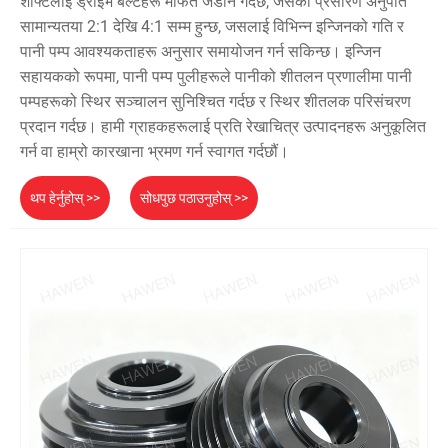
शाफ्टलाई ड्राइभ बेल्टहरू मार्फत जडान गर्दछ, जसको प्रसारण अनुपात
सामान्यतया 2:1 देखि 4:1 सम्म हुन्छ, जसलाई विभिन्न इन्जिनको गति र
पानी पम्प आवश्यकताहरू अनुसार समायोजन गर्न सकिन्छ। इन्जिन
सहायकको रूपमा, पानी पम्प पुलीहरूले पानीको शीतलन प्रणालीमा पानी
पम्पहरूको स्थिर सञ्चालन सुनिश्चित गर्दछ र स्थिर शीतलक परिसंचरण
प्रदान गर्दछ। हामी ग्राहकहरूलाई प्रति रेखाचित्र उत्पादनहरू अनुकूलित
गर्न वा हाम्रो कारखाना भ्रमण गर्न स्वागत गर्दछौं।
थप हेर्नुहोस् >>
सोधपुछ पठाउनुहोस् >>