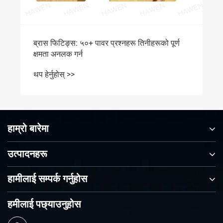
हाम्रो बारेमा
उत्पादनहरू
हामीलाई सम्पर्क गर्नुहोस
हमीलाई पछ्याउनुहोस