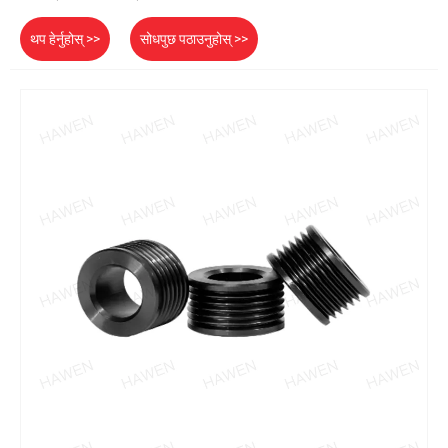
थप हेर्नुहोस् >>
सोधपुछ पठाउनुहोस् >>