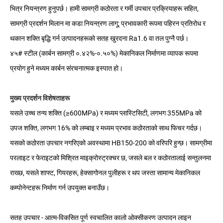
भित्र नियन्त्रण हुनुपर्छ। हामी सामग्री कठोरता र गर्मी उपचार प्रक्रियाहरू सहित,
सामग्री प्रदर्शन मिलान मा कडा नियन्त्रण लागू; प्रभावकारी रूपमा पहिरन प्रतिरोध र
थकान शक्ति बृद्धि गर्न उत्पादनहरूको सतह खुरदना Ra1.6 वा तल पुग्नै पर्छ।
४५# स्टील (कार्बन सामग्री ०.४२%-०.५०%) मेकानिकल निर्माणमा व्यापक रूपमा
प्रयोग हुने मध्यम कार्बन संरचनात्मक इस्पात हो।
मुख्य प्रदर्शन विशेषताहरू
यसले उच्च तन्य शक्ति (≥600MPa) र मध्यम प्लास्टिसिटी, लगभग 355MPa को
उपज शक्ति, लगभग 16% को लम्बाइ र मध्यम प्रभाव कठोरताको साथ फिचर गर्दछ।
यसको कठोरता उपचार नगरिएको अवस्थामा HB150-200 को वरिपरि हुन्छ। सामग्रीमा
परलाइट र फेराइटको मिश्रित माइक्रोस्ट्रक्चर छ, जसले बल र कठोरतालाई सन्तुलनमा
राख्छ, यसले शाफ्ट, गियरहरू, हेक्सागोनल पुलीहरू र थप जस्ता सामान्य मेकानिकल
कम्पोनेन्टहरू निर्माण गर्न उपयुक्त बनाउँछ।
सतह उपचार - आत्म-विकसित पूर्ण स्वचालित कालो ओक्सीकरण उत्पादन लाइन