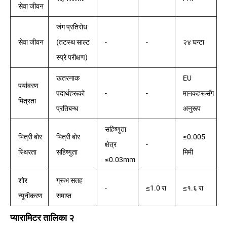
सेवा जीवन
जंग प्रतिरोध
सेवा जीवन
(तटस्थ साल्ट
-
-
२४ घन्टा
स्प्रे परीक्षण)
खतरनाक
EU
पर्यावरण
पदार्थहरूको
-
-
मानकहरूसँग
मित्रता
प्रतिबन्ध
अनुरूप
सहिष्णुता
भित्री बोर
भित्री बोर
≤0.005
क्षेत्र
-
स्थिरता
सहिष्णुता
मिमी
≤0.03mm
शोर
ग्रूभ सतह
-
≤1.0 रा
≤१.६ रा
न्यूनीकरण
समाप्त
प्यारामिटर तालिका २