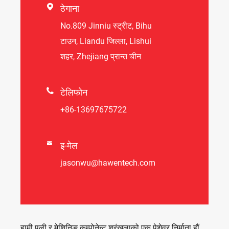

ठेगाना
No.809 Jinniu स्ट्रीट, Bihu
टाउन, Liandu जिल्ला, Lishui
शहर, Zhejiang प्रान्त चीन

टेलिफोन
+86-13697675722

इ-मेल
jasonwu@hawentech.com
हामी पुली र मेशिनिङ कम्पोनेन्ट श्रृंखलाको एक पेशेवर निर्माता हौं,