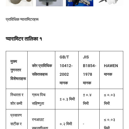
प्राविधिक प्यारामिटरहरू
प्यारामिटर तालिका १
GB/T
JIS
मुख्य
कोर प्राविधिक
10412-
B1854-
HAWEN
गुणस्तर
संकेतकहरू
2002
1978
मानक
विशेषताहरू
मानक
मानक
स्थिरता र
ग्रूभ पिच
± ०.४
≤ ०.०३
± ०.३ मिमी
शोर कमी
सहिष्णुता
मिमी
मिमी
प्रसारण
रनआउट
≤ ०.०३
सटीक र
०.२ मिमी
-
सहनशीलता
मिमी