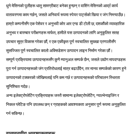
धुने मेसिनको पुलीहरू धातु सामग्रीबाट बनेका हुन्छन् र वाशिंग मेसिनको आर्द्र कार्य
वातावरणमा काम गर्छन्, जसले अनिवार्य रूपमा स्पेयर पार्ट्सको खिया र जंग निम्त्याउँछ।
हाम्रो कम्पनीसँग एक पेशेवर र अनुभवी कोर आर एन्ड डी टोली छ; दशकौंको व्यावहारिक
अनुभव र बारम्बार परीक्षणहरू मार्फत, हामीले यस उत्पादनको लागि अनुकूलित सतह
उपचार सूत्र विकास गरेका छौं, र एक एकीकृत पूर्ण स्वचालित सुख्खा प्रणालीसँग
सुसज्जित पूर्ण स्वचालित कालो अक्सिडेशन उत्पादन लाइन निर्माण गरेका छौं।
सम्पूर्ण प्रक्रियामा उत्पादनहरूसँग कुनै म्यानुअल सम्पर्क छैन, जसले उद्योग मापदण्डहरू
पूरा गर्न उत्पादनहरूको जंग प्रतिरोधलाई मात्र बढाउँदैन, तर मानव सम्पर्कको कारण हुने
उत्पादनको टक्करको जोखिमलाई पनि कम गर्छ र उत्पादनहरूको परिचालन स्थिरता
सुनिश्चित गर्दछ।
अन्य इलेक्ट्रोप्लेटिंग प्रक्रियाहरू जस्तै सामान्य इलेक्ट्रोप्लेटिंग, ग्याल्भेनाइजिंग र
निकल प्लेटिङ पनि उपलब्ध छन् र ग्राहकको आवश्यकता अनुसार पूर्ण रूपमा अनुकूलित
गर्न सकिन्छ।
वातावरणीय आवश्यकताहरू