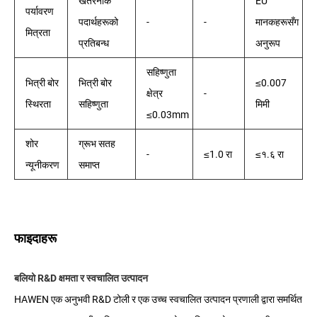
खतरनाक
EU
पर्यावरण
पदार्थहरूको
-
-
मानकहरूसँग
मित्रता
प्रतिबन्ध
अनुरूप
सहिष्णुता
भित्री बोर
भित्री बोर
≤0.007
क्षेत्र
-
स्थिरता
सहिष्णुता
मिमी
≤0.03mm
शोर
ग्रूभ सतह
-
≤1.0 रा
≤१.६ रा
न्यूनीकरण
समाप्त
फाइदाहरू
बलियो R&D क्षमता र स्वचालित उत्पादन
HAWEN एक अनुभवी R&D टोली र एक उच्च स्वचालित उत्पादन प्रणाली द्वारा समर्थित