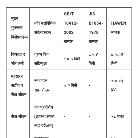
GB/T
JIS
मुख्य
कोर प्राविधिक
10412-
B1854-
HAWEN
गुणस्तर
संकेतकहरू
2002
1978
मानक
विशेषताहरू
मानक
मानक
स्थिरता र
ग्रूभ पिच
± ०.४
≤ ०.०३
± ०.३ मिमी
शोर कमी
सहिष्णुता
मिमी
मिमी
प्रसारण
रनआउट
≤ ०.०३
सटीक र
०.२ मिमी
-
सहनशीलता
मिमी
सेवा जीवन
जंग प्रतिरोध
सेवा जीवन
(तटस्थ साल्ट
-
-
४८ घन्टा
स्प्रे परीक्षण)