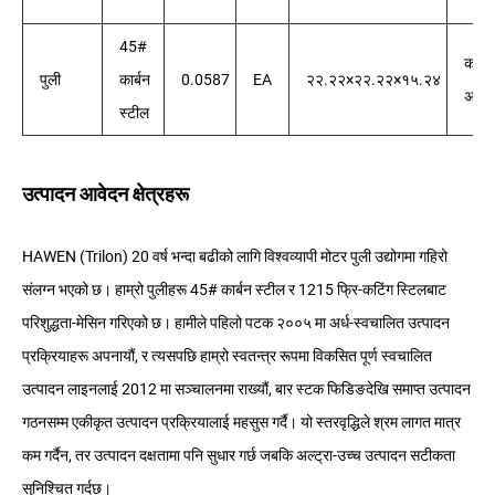
45#
कालो
पुली
कार्बन
0.0587
EA
२२.२२×२२.२२×१५.२४
अक्स
स्टील
उत्पादन आवेदन क्षेत्रहरू
HAWEN (Trilon) 20 वर्ष भन्दा बढीको लागि विश्वव्यापी मोटर पुली उद्योगमा गहिरो
संलग्न भएको छ। हाम्रो पुलीहरू 45# कार्बन स्टील र 1215 फ्रि-कटिंग स्टिलबाट
परिशुद्धता-मेसिन गरिएको छ। हामीले पहिलो पटक २००५ मा अर्ध-स्वचालित उत्पादन
प्रक्रियाहरू अपनायौं, र त्यसपछि हाम्रो स्वतन्त्र रूपमा विकसित पूर्ण स्वचालित
उत्पादन लाइनलाई 2012 मा सञ्चालनमा राख्यौं, बार स्टक फिडिङदेखि समाप्त उत्पादन
गठनसम्म एकीकृत उत्पादन प्रक्रियालाई महसुस गर्दै। यो स्तरवृद्धिले श्रम लागत मात्र
कम गर्दैन, तर उत्पादन दक्षतामा पनि सुधार गर्छ जबकि अल्ट्रा-उच्च उत्पादन सटीकता
सुनिश्चित गर्दछ।