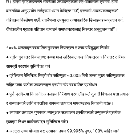
छ। हाम्रा ग्राहकहरूसँग भविष्यका उत्पादनहरूको सह-विकासको क्रममा, हामी
वास्तविक अनुप्रयोग सर्तहरूमा ध्यान केन्द्रित गर्छौं, प्रणाली आवश्यकताहरूको
गहिराइमा विश्लेषण गर्छौं, र सबैभन्दा उपयुक्त र व्यावहारिक डिजाइनहरू प्रदान गर्न,
दीर्घकालीन ग्राहक पहिचान कमाउने समाधानहरूलाई निरन्तर अनुकूलन गर्छौं।
१००% अनलाइन स्वचालित गुणस्तर नियन्त्रण र उच्च परिशुद्धता निर्माण
● स्रोत गुणस्तर नियन्त्रण: कच्चा माल खरिदबाट कडा नियन्त्रण र निरन्तर र स्थिर
सामग्री प्रदर्शन सुनिश्चित गर्न
● प्रेसिजन मेसिनिङ: भित्री बोर सहिष्णुता ≤0.005 मिमी जस्ता मुख्य सहिष्णुताहरू
सहित उच्च-सटीक उपकरणहरू प्रयोग गरेर स्वचालित प्रशोधन
● पूर्ण-प्रक्रिया निगरानी: अनलाइन निरीक्षण प्रणालीहरूले तुरुन्तै विचलन पत्ता लगाउन
र सच्याउनको लागि वास्तविक समयमा उत्पादन मापदण्डहरू निगरानी गर्दछ।
● लगातार उत्पादन गुणस्तर: म्यानुअल सञ्चालन त्रुटिहरूको उन्मूलनले प्रत्येक
एकाइमा स्थिर कार्यसम्पादन सुनिश्चित गर्दछ
● अल्ट्रा-उच्च योग्यता दर: उत्पादन उपज 99.995% पुग्छ, 100% बाहिर जाने