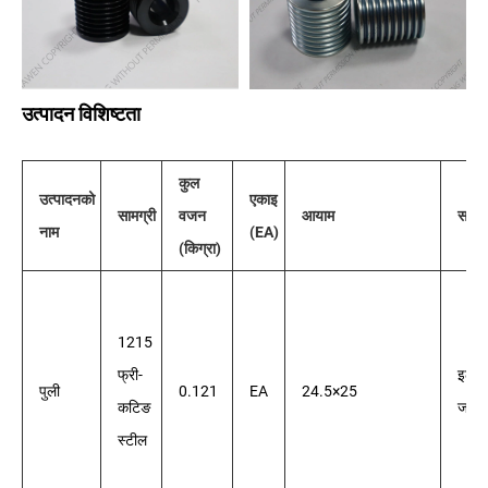
उत्पादन विशिष्टता
कुल
उत्पादनको
एकाइ
सामग्री
वजन
आयाम
सतह 
नाम
(EA)
(किग्रा)
1215
फ्री-
इलेक्ट
पुली
0.121
EA
24.5×25
कटिङ
जस्ती
स्टील