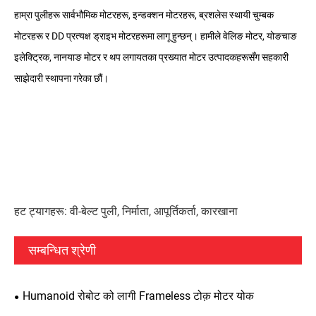
हाम्रा पुलीहरू सार्वभौमिक मोटरहरू, इन्डक्शन मोटरहरू, ब्रशलेस स्थायी चुम्बक
मोटरहरू र DD प्रत्यक्ष ड्राइभ मोटरहरूमा लागू हुन्छन्। हामीले वेलिङ मोटर, योङचाङ
इलेक्ट्रिक, नानयाङ मोटर र थप लगायतका प्रख्यात मोटर उत्पादकहरूसँग सहकारी
साझेदारी स्थापना गरेका छौं।
हट ट्यागहरू: वी-बेल्ट पुली, निर्माता, आपूर्तिकर्ता, कारखाना
सम्बन्धित श्रेणी
Humanoid रोबोट को लागी Frameless टोक़ मोटर योक